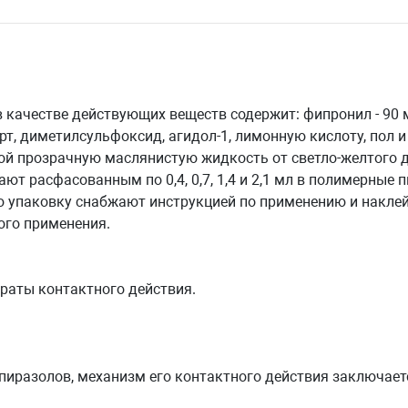
 качестве действующих веществ содержит: фипронил - 90 мг,
т, диметилсульфоксид, агидол-1, лимонную кислоту, пол и
ой прозрачную маслянистую жидкость от светло-желтого д
т расфасованным по 0,4, 0,7, 1,4 и 2,1 мл в полимерные пи
 упаковку снабжают инструкцией по применению и наклей
ого применения.
раты контактного действия.
пиразолов, механизм его контактного действия заключае