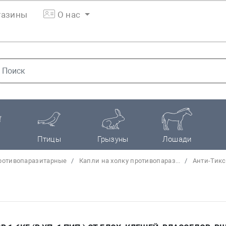
азины
О нас
Птицы
Грызуны
Лошади
ротивопаразитарные
Капли на холку противопараз...
Анти-Тикс