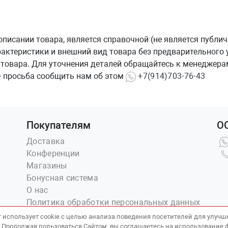
сании товара, является справочной (не является публично
рактеристики и внешний вид товара без предварительного
 товара. Для уточнения деталей обращайтесь к менеджерам
- просьба сообщить нам об этом
+7(914)703-76-43
Покупателям
О
Доставка
Конференции
Магазины
Бонусная система
О нас
Политика обработки персональных данных
и использования cookie.
т использует cookie с целью анализа поведения посетителей для улучш
. Продолжая пользоваться Сайтом, вы соглашаетесь на использование 