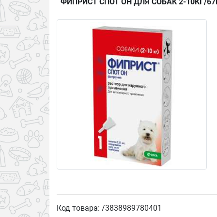
ФИПРИСТ СПОТ ОН ДЛЯ СОБАК 2-10КГ/67
Код товара: /3838989780401