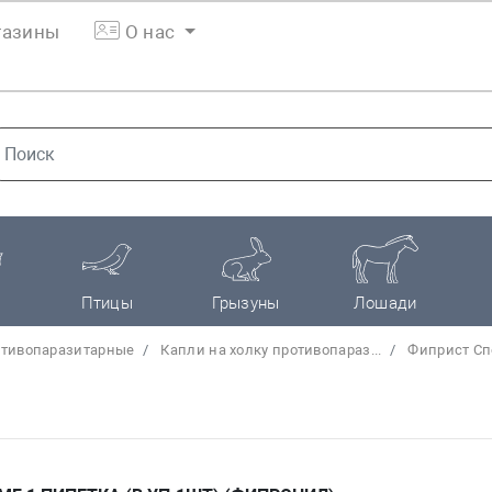
азины
О нас
Птицы
Грызуны
Лошади
тивопаразитарные
Капли на холку противопараз...
Фиприст Спо