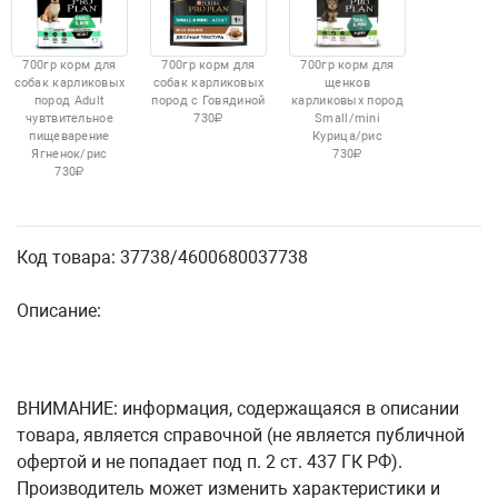
700гр корм для
700гр корм для
700гр корм для
собак карликовых
собак карликовых
щенков
пород Adult
пород с Говядиной
карликовых пород
чувтвительное
730
Small/mini
пищеварение
Курица/рис
Ягненок/рис
730
730
Код товара: 37738/4600680037738
Описание:
ВНИМАНИЕ: информация, содержащаяся в описании
товара, является справочной (не является публичной
офертой и не попадает под п. 2 ст. 437 ГК РФ).
Производитель может изменить характеристики и