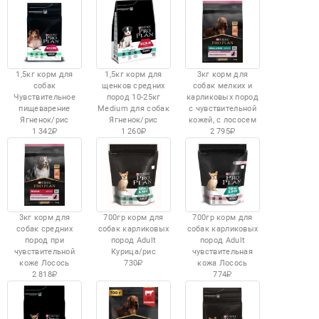
1,5кг корм для
1,5кг корм для
3кг корм для
собак
щенков средних
собак мелких и
Чувствительное
пород 10-25кг
карликовых пород
пищеварение
Medium для собак
с чувствительной
Ягненок/рис
Ягненок/рис
кожей, с лососем
1 342
1 260
2 795
3кг корм для
700гр корм для
700гр корм для
собак средних
собак карликовых
собак карликовых
пород при
пород Adult
пород Adult
чувствительной
Курица/рис
чувствительная
коже Лосось
730
кожа Лосось
2 818
774