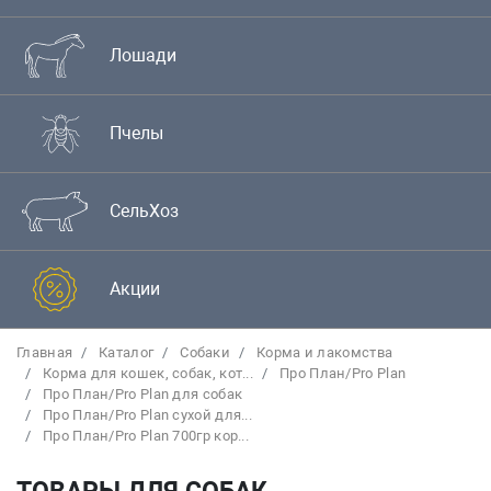
Лошади
Пчелы
СельХоз
Акции
Главная
Каталог
Собаки
Корма и лакомства
Корма для кошек, собак, кот...
Про План/Pro Plan
Про План/Pro Plan для собак
Про План/Pro Plan сухой для...
Про План/Pro Plan 700гр кор...