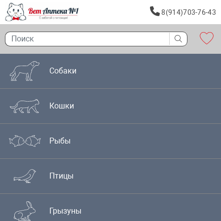
8(914)703-76-43
Собаки
Кошки
Рыбы
Птицы
Грызуны