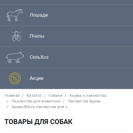
Лошади
Пчелы
СельХоз
Акции
Главная
Каталог
Собаки
Корма и лакомства
Лакомства для животных
Лакомства Брава
Брава/BraVa лакомства для с...
ТОВАРЫ ДЛЯ СОБАК