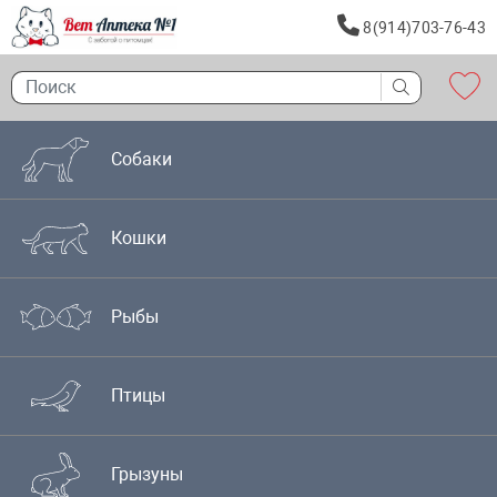
8(914)703-76-43
Собаки
Кошки
Рыбы
Птицы
Грызуны