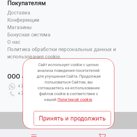
Покупателям
Доставка
Конференции
Магазины
Бонусная система
О нас
Политика обработки персональных данных и
использования cookie.
Сайт использует cookie с целью
анализа поведения посетителей
ООО «Ветаптека №1»
для улучшения Сайта. Продолжая
пользоваться Сайтом, вы
+7(914)703-76-43
соглашаетесь на использование
+7(423)202-51-15 вн.4
файлов cookie в соответствии с
нашей
Политикой cookie
.
Принять и продолжить
© 2010 - 2026 Copyright:
ВетАптека ДВ