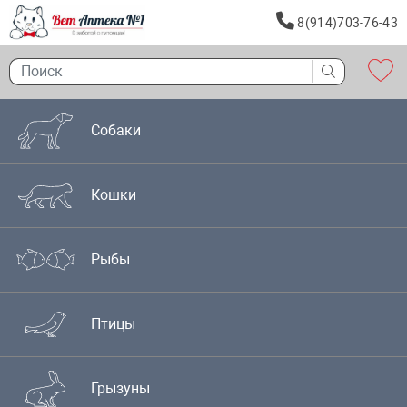
8(914)703-76-43
Собаки
Кошки
Рыбы
Птицы
Грызуны