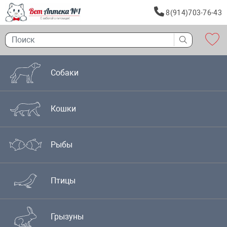
8(914)703-76-43
Собаки
Кошки
Рыбы
Птицы
Грызуны