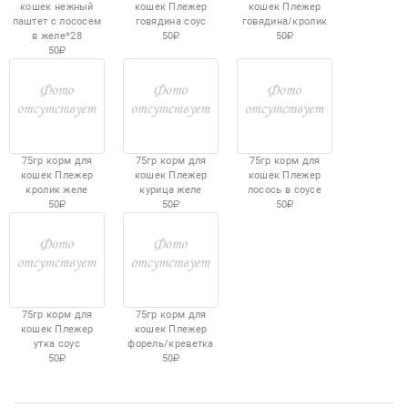
кошек нежный
кошек Плежер
кошек Плежер
паштет с лососем
говядина соус
говядина/кролик
в желе*28
50
50
50
75гр корм для
75гр корм для
75гр корм для
кошек Плежер
кошек Плежер
кошек Плежер
кролик желе
курица желе
лосось в соусе
50
50
50
75гр корм для
75гр корм для
кошек Плежер
кошек Плежер
утка соус
форель/креветка
50
50