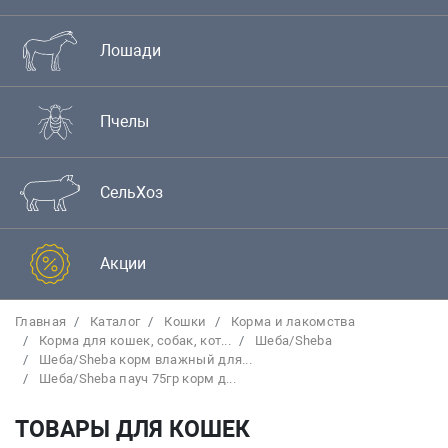
Лошади
Пчелы
СельХоз
Акции
Главная
Каталог
Кошки
Корма и лакомства
Корма для кошек, собак, кот...
Шеба/Sheba
Шеба/Sheba корм влажный для...
Шеба/Sheba пауч 75гр корм д...
ТОВАРЫ ДЛЯ КОШЕК