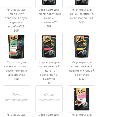
75гр корм для
75гр корм для
75гр корм для
кошек Craft
кошек ломтики в
кошек ломтики в
ломтики в соусе
желе с
желе форель*28
курица и
телятиной*28
50
индейка*28
50
50
75гр корм для
75гр корм для
75гр корм для
кошек ломтики в
кошек нежный
кошек нежный
соусе Кролик и
паштет с
паштет с курицей
Индейка*28
говядиной в
в желе*28
50
желе*28
50
50
75гр корм для
75гр корм для
75гр корм для