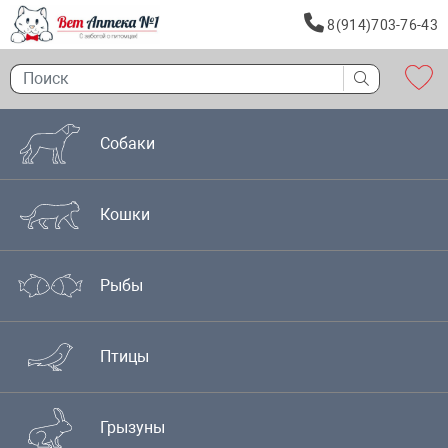
8(914)703-76-43
Собаки
Кошки
Рыбы
Птицы
Грызуны