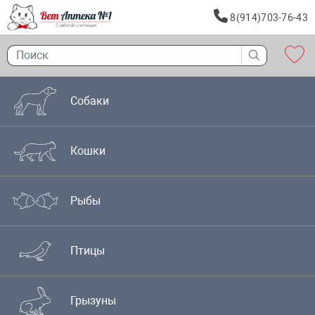
8(914)703-76-43
Собаки
Кошки
Рыбы
Птицы
Грызуны