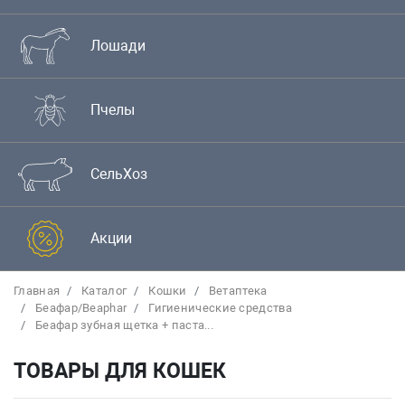
Лошади
Пчелы
СельХоз
Акции
Главная
Каталог
Кошки
Bетаптека
Беафар/Beaphar
Гигиенические средства
Беафар зубная щетка + паста...
ТОВАРЫ ДЛЯ КОШЕК