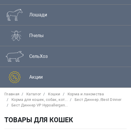
Лошади
Пчелы
СельХоз
Акции
Главная
Каталог
Кошки
Корма и лакомства
Корма для кошек, собак, кот...
Бест Диннер /Best Dinner
Бест Диннер VP Hypoallergen...
ТОВАРЫ ДЛЯ КОШЕК