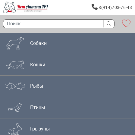
8(914)703-76-43
Собаки
Кошки
Рыбы
Птицы
Грызуны