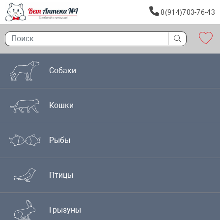
8(914)703-76-43
Собаки
Кошки
Рыбы
Птицы
Грызуны