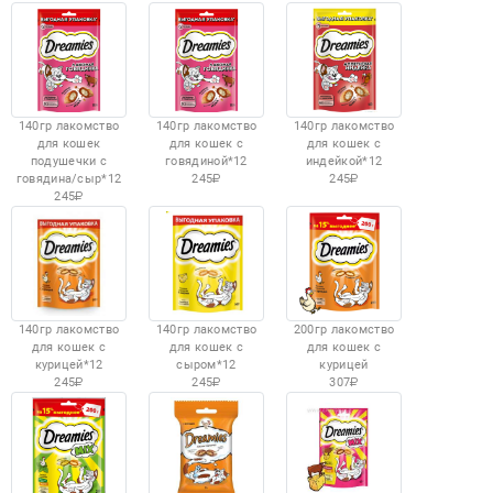
140гр лакомство
140гр лакомство
140гр лакомство
для кошек
для кошек с
для кошек с
подушечки с
говядиной*12
индейкой*12
говядина/сыр*12
245
245
245
140гр лакомство
140гр лакомство
200гр лакомство
для кошек с
для кошек с
для кошек с
курицей*12
сыром*12
курицей
245
245
307