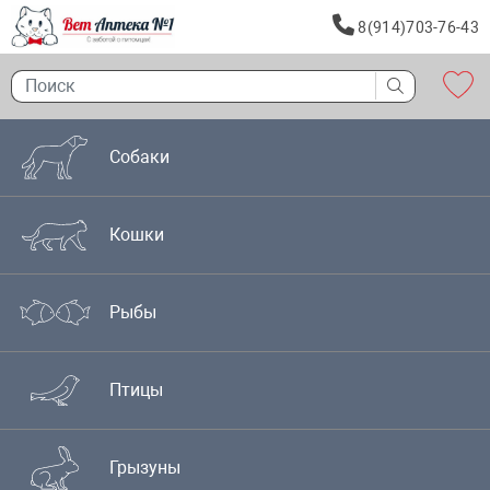
8(914)703-76-43
Собаки
Кошки
Рыбы
Птицы
Грызуны