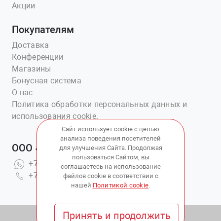
Акции
Покупателям
Доставка
Конференции
Магазины
Бонусная система
О нас
Политика обработки персональных данных и
использования cookie.
Сайт использует cookie с целью
анализа поведения посетителей
ООО «Ветаптека №1»
для улучшения Сайта. Продолжая
пользоваться Сайтом, вы
+7(914)703-76-43
соглашаетесь на использование
+7(423)202-51-15 вн.4
файлов cookie в соответствии с
нашей
Политикой cookie
.
Принять и продолжить
© 2010 - 2026 Copyright:
ВетАптека ДВ