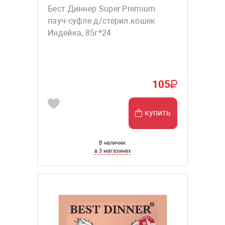
Бест Диннер Super Premium
пауч-суфле д/стерил.кошек
Индейка, 85г*24
105
купить
В наличии:
в 3 магазинах